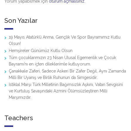
Yorum yapabilmek için
oturum açmalısınız
.
Son Yazılar
19 Mayıs Atatürk’ü Anma, Gençlik Ve Spor Bayramımız Kutlu
Olsun!
Hemşireler Günümüz Kutlu Olsun
Tüm çocuklarımızın 23 Nisan Ulusal Egemenlik ve Çocuk
Bayramı’nı en içten dileklerimle kutluyorum.
Çanakkale Zaferi, Sadece Askeri Bir Zafer Değil, Aynı Zamanda
Milli Bir Uyanış ve Birlik Ruhunun da Simgesidir.
İstiklal Marşı Türk Milletinin Bağımsızlık Aşkını, Vatan Sevgisini
ve Kurtuluş Savaşındaki Azmini Ölümsüzleştiren Milli
Marşımızdır.
Teachers