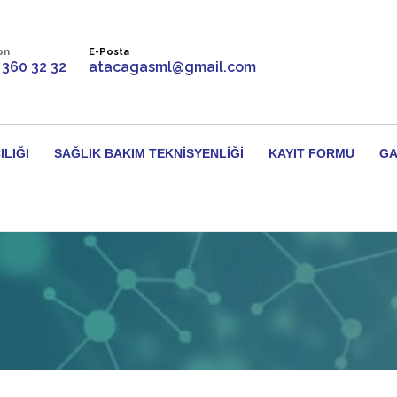
on
E-Posta
 360 32 32
atacagasml@gmail.com
ILIĞI
SAĞLIK BAKIM TEKNISYENLIĞI
KAYIT FORMU
GA