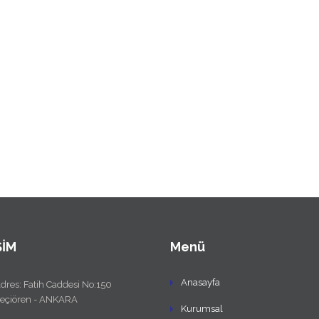
ŞİM
Menü
Anasayfa
dres: Fatih Caddesi No:150
eçiören - ANKARA
Kurumsal