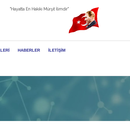
"Hayatta En Hakiki Mürşit İlimdir"
LERI
HABERLER
İLETIŞIM