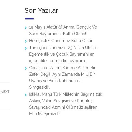
Son Yazılar
19 Mayıs Atatürk’ü Anma, Gençlik Ve
Spor Bayramımız Kutlu Olsun!
Hemşireler Günümüz Kutlu Olsun
Tüm çocuklarımızın 23 Nisan Ulusal
Egemenlik ve Çocuk Bayramı’nı en
içten dileklerimle kutluyorum.
Çanakkale Zaferi, Sadece Askeri Bir
Zafer Değil, Aynı Zamanda Milli Bir
Uyanış ve Birlik Ruhunun da
Simgesidir.
NEXT
İstiklal Marşı Türk Milletinin Bağımsızlık
Aşkını, Vatan Sevgisini ve Kurtuluş
Savaşındaki Azmini Ölümsüzleştiren
Milli Marşımızdır.