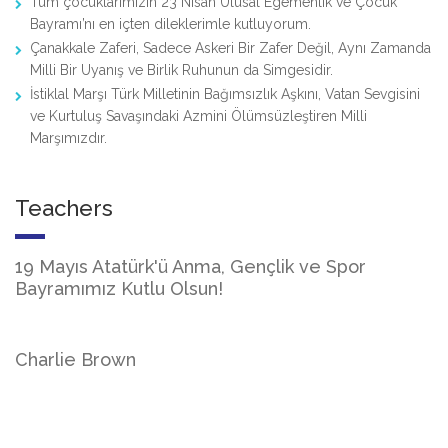
Tüm çocuklarımızın 23 Nisan Ulusal Egemenlik ve Çocuk
Bayramı’nı en içten dileklerimle kutluyorum.
Çanakkale Zaferi, Sadece Askeri Bir Zafer Değil, Aynı Zamanda
Milli Bir Uyanış ve Birlik Ruhunun da Simgesidir.
İstiklal Marşı Türk Milletinin Bağımsızlık Aşkını, Vatan Sevgisini
ve Kurtuluş Savaşındaki Azmini Ölümsüzleştiren Milli
Marşımızdır.
Teachers
19 Mayıs Atatürk'ü Anma, Gençlik ve Spor
Bayramımız Kutlu Olsun!
Charlie Brown