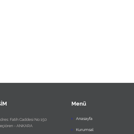
ŞİM
Menü
Anasayfa
dres: Fatih Caddesi No:150
eçiören - ANKARA
Kurumsal