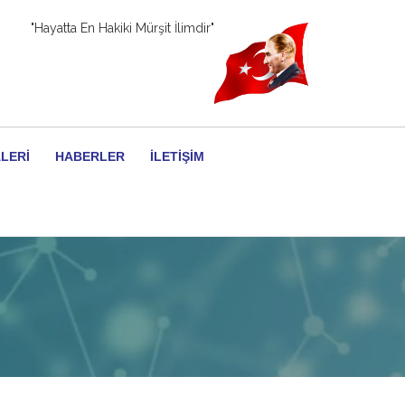
"Hayatta En Hakiki Mürşit İlimdir"
LERI
HABERLER
İLETIŞIM