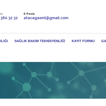
on
E-Posta
 360 32 32
atacagasml@gmail.com
ILIĞI
SAĞLIK BAKIM TEKNISYENLIĞI
KAYIT FORMU
GA