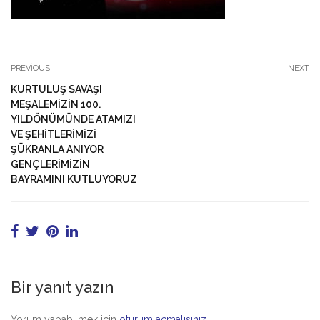
PREVIOUS
NEXT
KURTULUŞ SAVAŞI
MEŞALEMİZİN 100.
YILDÖNÜMÜNDE ATAMIZI
VE ŞEHİTLERİMİZİ
ŞÜKRANLA ANIYOR
GENÇLERİMİZİN
BAYRAMINI KUTLUYORUZ
Bir yanıt yazın
Yorum yapabilmek için
oturum açmalısınız
.