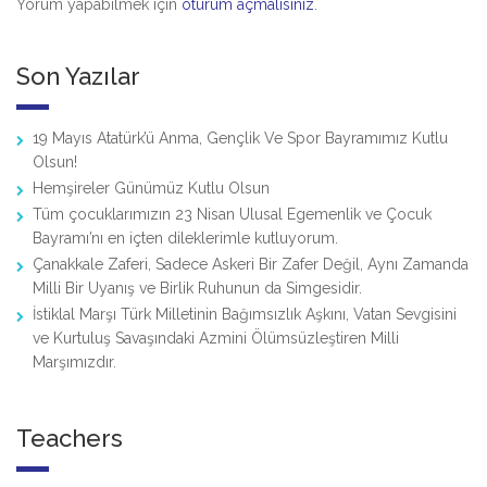
Yorum yapabilmek için
oturum açmalısınız
.
Son Yazılar
19 Mayıs Atatürk’ü Anma, Gençlik Ve Spor Bayramımız Kutlu
Olsun!
Hemşireler Günümüz Kutlu Olsun
Tüm çocuklarımızın 23 Nisan Ulusal Egemenlik ve Çocuk
Bayramı’nı en içten dileklerimle kutluyorum.
Çanakkale Zaferi, Sadece Askeri Bir Zafer Değil, Aynı Zamanda
Milli Bir Uyanış ve Birlik Ruhunun da Simgesidir.
İstiklal Marşı Türk Milletinin Bağımsızlık Aşkını, Vatan Sevgisini
ve Kurtuluş Savaşındaki Azmini Ölümsüzleştiren Milli
Marşımızdır.
Teachers