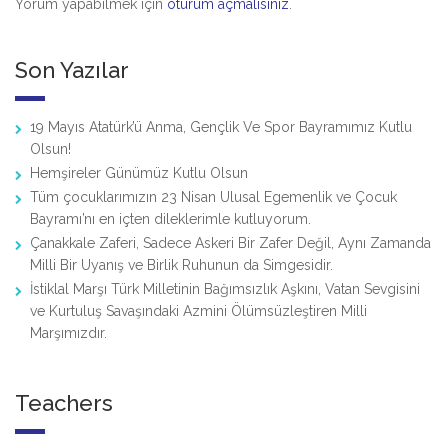
Yorum yapabilmek için
oturum açmalısınız
.
Son Yazılar
19 Mayıs Atatürk’ü Anma, Gençlik Ve Spor Bayramımız Kutlu
Olsun!
Hemşireler Günümüz Kutlu Olsun
Tüm çocuklarımızın 23 Nisan Ulusal Egemenlik ve Çocuk
Bayramı’nı en içten dileklerimle kutluyorum.
Çanakkale Zaferi, Sadece Askeri Bir Zafer Değil, Aynı Zamanda
Milli Bir Uyanış ve Birlik Ruhunun da Simgesidir.
İstiklal Marşı Türk Milletinin Bağımsızlık Aşkını, Vatan Sevgisini
ve Kurtuluş Savaşındaki Azmini Ölümsüzleştiren Milli
Marşımızdır.
Teachers