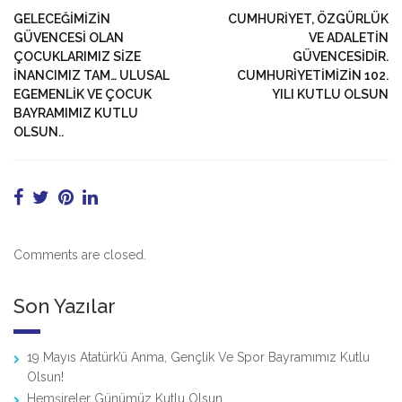
GELECEĞİMİZİN
CUMHURIYET, ÖZGÜRLÜK
GÜVENCESİ OLAN
VE ADALETIN
ÇOCUKLARIMIZ SİZE
GÜVENCESIDIR.
İNANCIMIZ TAM… ULUSAL
CUMHURİYETİMİZİN 102.
EGEMENLİK VE ÇOCUK
YILI KUTLU OLSUN
BAYRAMIMIZ KUTLU
OLSUN..
Comments are closed.
Son Yazılar
19 Mayıs Atatürk’ü Anma, Gençlik Ve Spor Bayramımız Kutlu
Olsun!
Hemşireler Günümüz Kutlu Olsun