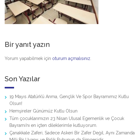
Bir yanıt yazın
Yorum yapabilmek için
oturum açmalısınız
.
Son Yazılar
19 Mayıs Atatürk’ü Anma, Gençlik Ve Spor Bayramımız Kutlu
Olsun!
Hemşireler Günümüz Kutlu Olsun
Tüm çocuklarımızın 23 Nisan Ulusal Egemenlik ve Çocuk
Bayramı’nı en içten dileklerimle kutluyorum.
Çanakkale Zaferi, Sadece Askeri Bir Zafer Değil, Aynı Zamanda
Milli Bir Uyanış ve Birlik Ruhunun da Simgesidir.