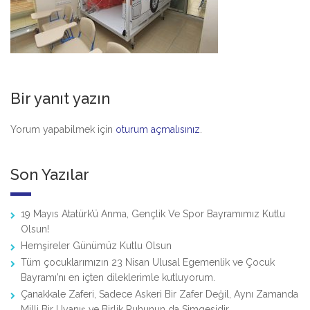
Bir yanıt yazın
Yorum yapabilmek için
oturum açmalısınız
.
Son Yazılar
19 Mayıs Atatürk’ü Anma, Gençlik Ve Spor Bayramımız Kutlu
Olsun!
Hemşireler Günümüz Kutlu Olsun
Tüm çocuklarımızın 23 Nisan Ulusal Egemenlik ve Çocuk
Bayramı’nı en içten dileklerimle kutluyorum.
Çanakkale Zaferi, Sadece Askeri Bir Zafer Değil, Aynı Zamanda
Milli Bir Uyanış ve Birlik Ruhunun da Simgesidir.